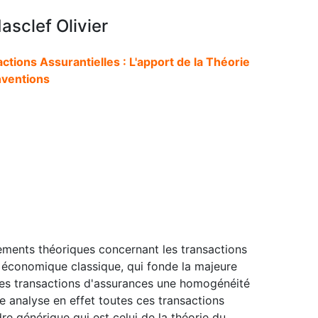
asclef Olivier
tions Assurantielles : L'apport de la Théorie
ventions
ndements théoriques concernant les transactions
e économique classique, qui fonde la majeure
à ces transactions d'assurances une homogénéité
e analyse en effet toutes ces transactions
e générique qui est celui de la théorie du