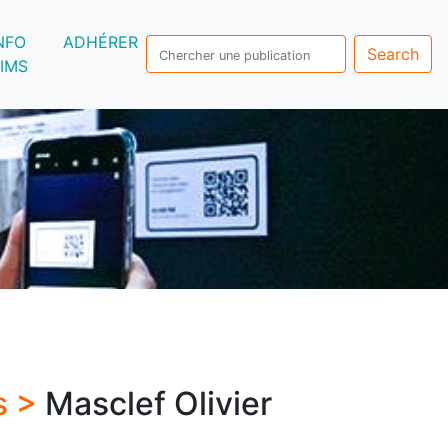
NFO
ADHÉRER
Search
IMS
s >
Masclef Olivier