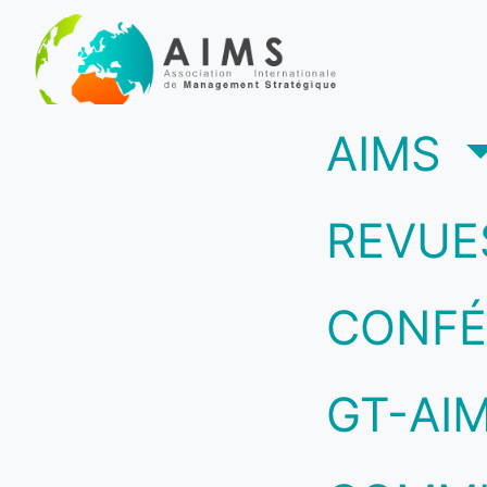
(c
AIMS
REVUE
CONFÉ
GT-AI