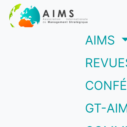
(c
AIMS
REVUE
CONFÉ
GT-AI