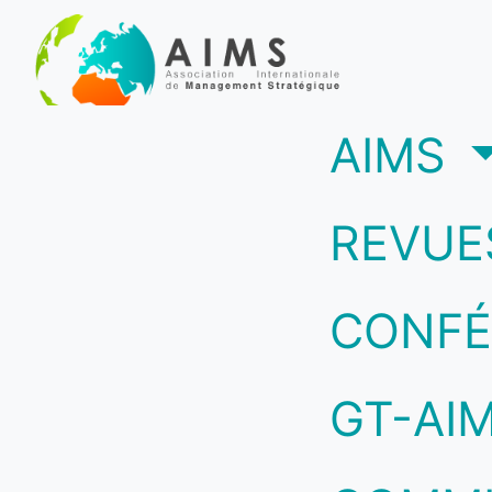
(c
AIMS
REVUE
CONFÉ
GT-AI