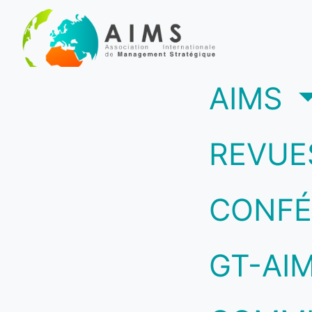
(c
AIMS
REVUE
CONFÉ
GT-AI