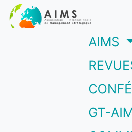
(c
AIMS
REVUE
CONFÉ
GT-AI