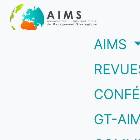
(c
AIMS
REVUE
CONFÉ
GT-AI