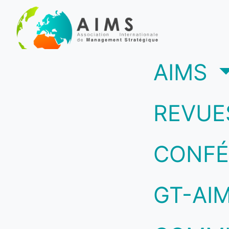
(c
AIMS
REVUE
CONFÉ
GT-AI