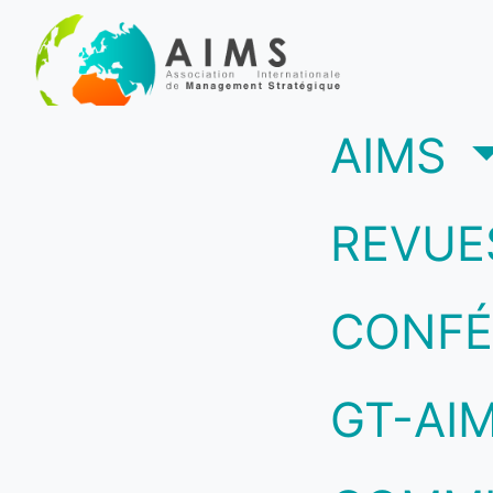
(c
AIMS
REVUE
CONFÉ
GT-AI