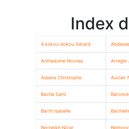
Index d
A.kokou dokou Gérard
Abdess
Antheaume Nicolas
Arregle 
Assens Christophe
Auclair 
Bacha Sami
Baroncel
Barth Isabelle
Barthel
Becheikh Nizar
Belmond