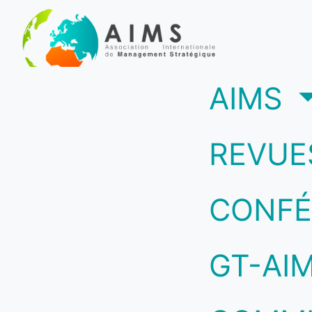
(c
AIMS
REVUE
CONFÉ
GT-AI