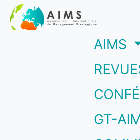
(c
AIMS
REVUE
CONFÉ
GT-AI