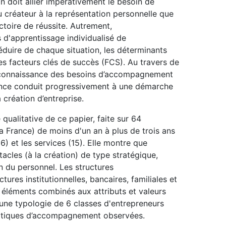
n doit allier impérativement le besoin de
 créateur à la représentation personnelle que
ectoire de réussite. Autrement,
 d'apprentissage individualisé de
 déduire de chaque situation, les déterminants
les facteurs clés de succès (FCS). Au travers de
ure connaissance des besoins d’accompagnement
sance conduit progressivement à une démarche
création d’entreprise.
qualitative de ce papier, faite sur 64
a France) de moins d'un an à plus de trois ans
6) et les services (15). Elle montre que
cles (à la création) de type stratégique,
on du personnel. Les structures
res institutionnelles, bancaires, familiales et
s éléments combinés aux attributs et valeurs
 une typologie de 6 classes d'entrepreneurs
ratiques d’accompagnement observées.