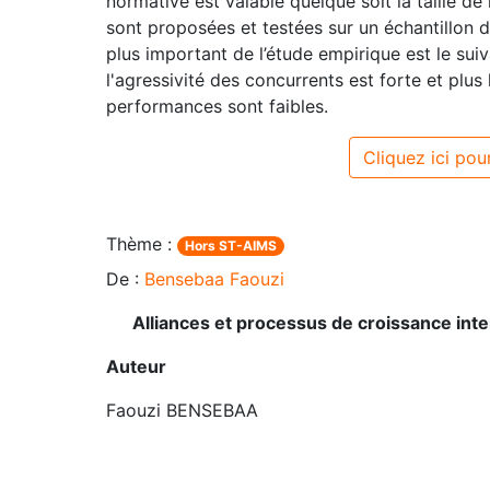
normative est valable quelque soit la taille de
sont proposées et testées sur un échantillon de
plus important de l’étude empirique est le suiva
l'agressivité des concurrents est forte et plus l
performances sont faibles.
Cliquez ici pour
Thème :
Hors ST-AIMS
De :
Bensebaa Faouzi
Alliances et processus de croissance inter
Auteur
Faouzi BENSEBAA