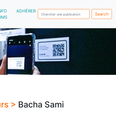
NFO
ADHÉRER
Search
IMS
urs >
Bacha Sami