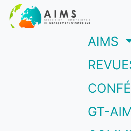
(c
AIMS
REVUE
CONFÉ
GT-AI