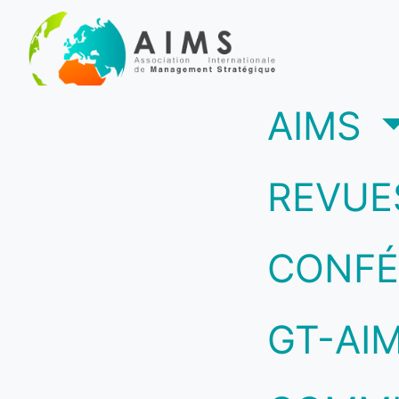
(c
AIMS
REVUE
CONFÉ
GT-AI