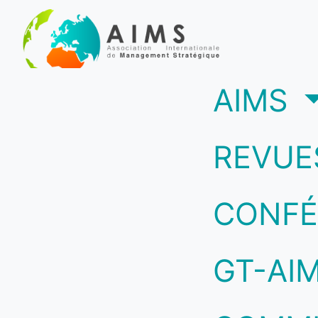
(c
AIMS
REVUE
CONFÉ
GT-AI