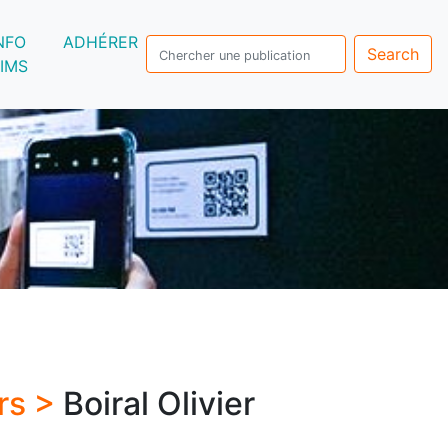
NFO
ADHÉRER
Search
IMS
rs >
Boiral Olivier