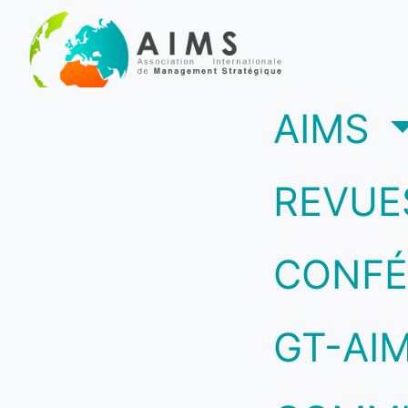
(c
AIMS
REVUE
CONFÉ
GT-AI