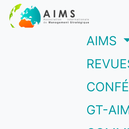
(c
AIMS
REVUE
CONFÉ
GT-AI