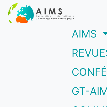
(c
AIMS
REVUE
CONFÉ
GT-AI