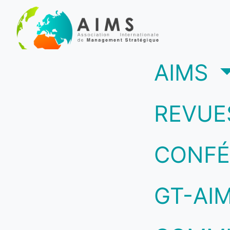
(c
AIMS
REVUE
CONFÉ
GT-AI