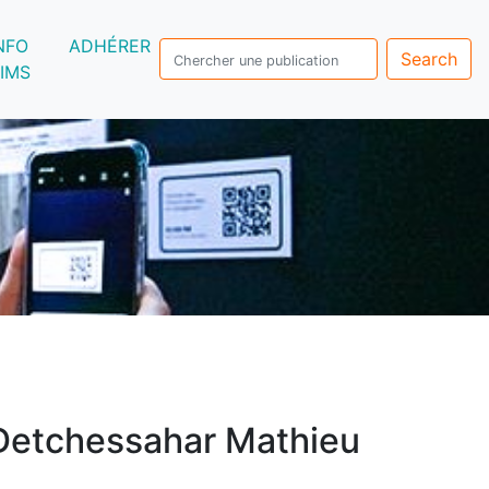
NFO
ADHÉRER
Search
IMS
Detchessahar Mathieu