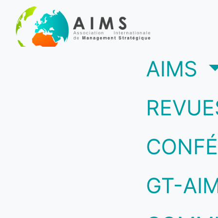
(c
AIMS
REVUE
CONFÉ
GT-AI