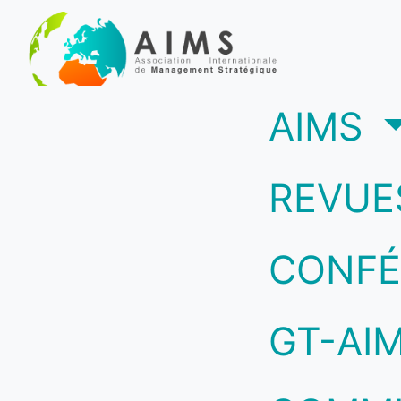
(c
AIMS
REVUE
CONFÉ
GT-AI