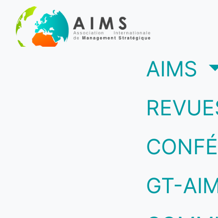
(c
AIMS
REVUE
CONFÉ
GT-AI