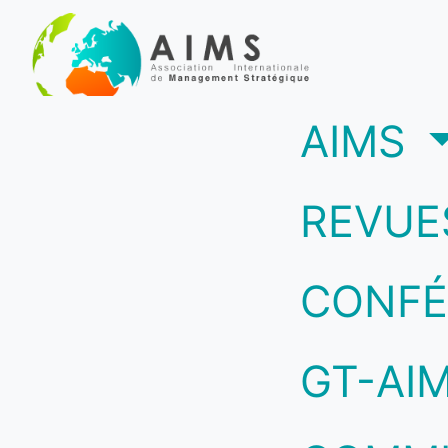
(c
AIMS
REVUE
CONFÉ
GT-AI