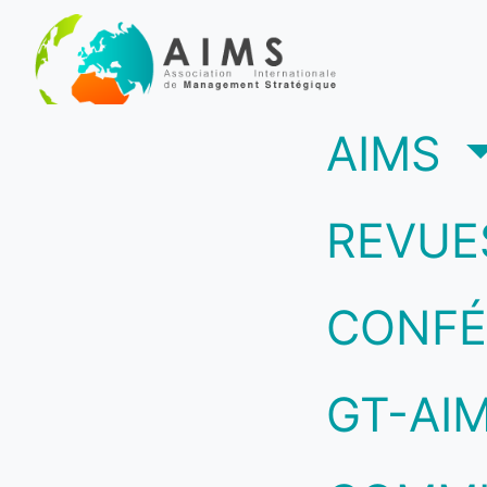
(c
AIMS
REVUE
CONFÉ
GT-AI