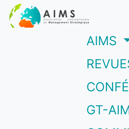
(c
AIMS
REVUE
CONFÉ
GT-AI