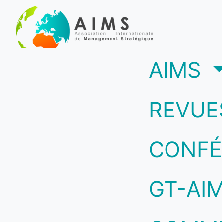
(c
AIMS
REVUE
CONFÉ
GT-AI