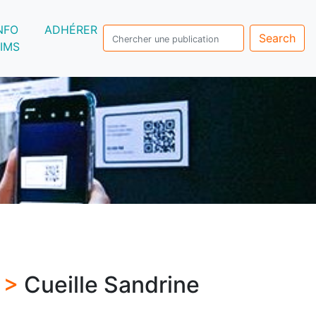
NFO
ADHÉRER
Search
IMS
s >
Cueille Sandrine