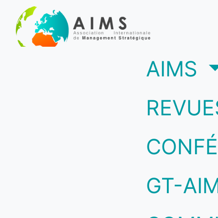
(c
AIMS
REVUE
CONFÉ
GT-AI