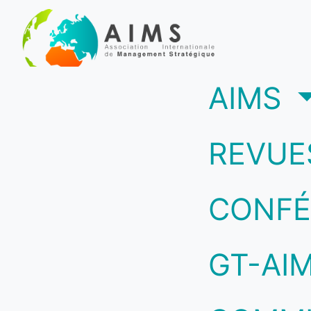
(c
AIMS
REVUE
CONFÉ
GT-AI