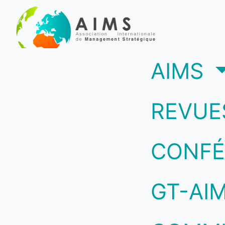
(c
AIMS
REVUE
CONFÉ
GT-AI