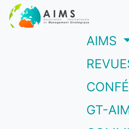
(c
AIMS
REVUE
CONFÉ
GT-AI