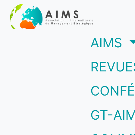
(c
AIMS
REVUE
CONFÉ
GT-AI