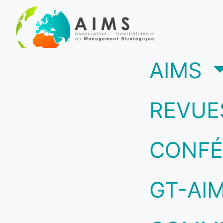
(c
AIMS
REVUE
CONFÉ
GT-AI