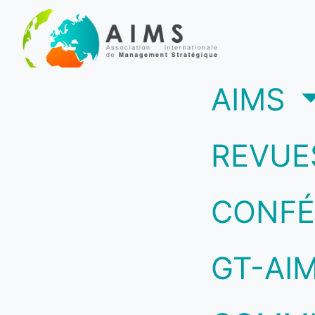
(c
AIMS
REVUE
CONFÉ
GT-AI