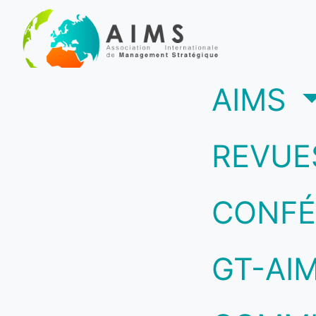
(c
AIMS
REVUE
CONFÉ
GT-AI