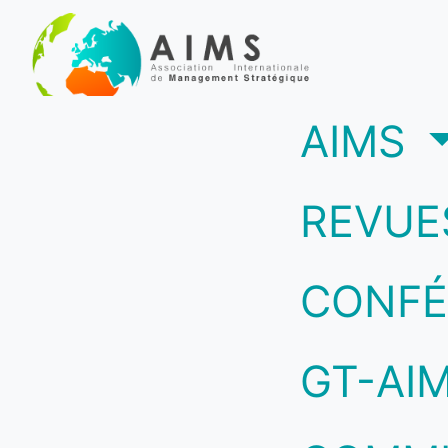
(c
AIMS
REVUE
CONFÉ
GT-AI