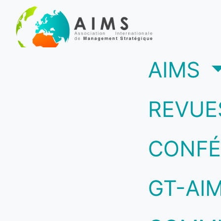
(c
AIMS
REVUE
CONFÉ
GT-AI