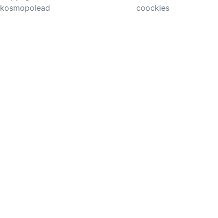
kosmopolead
coockies