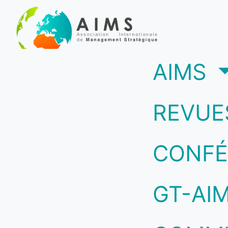
(c
AIMS
REVUE
CONFÉ
GT-AI