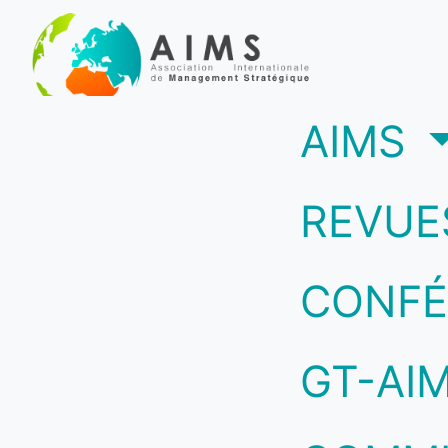
(c
AIMS
REVUE
CONFÉ
GT-AI