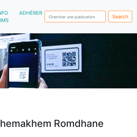
NFO
ADHÉRER
Search
IMS
hemakhem Romdhane