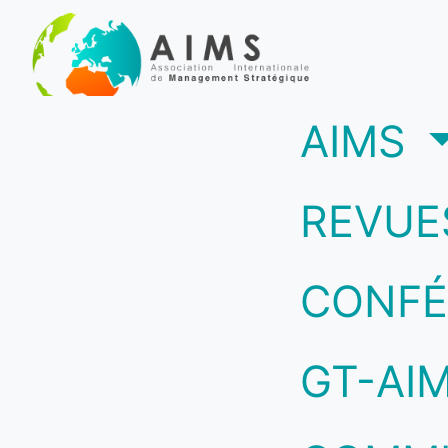
(c
AIMS
REVUE
CONFÉ
GT-AI