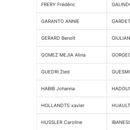
FRERY Frédéric
GALINDO
GARANTO ANNIE
GARDET
GERARD Benoît
GIULIANI
GOMEZ MEJIA Alina
GORGEO
GUEDRI Zied
GUESMI
HABIB Johanna
HADOUS
HOLLANDTS xavier
HUAULT 
HUSSLER Caroline
IBANES