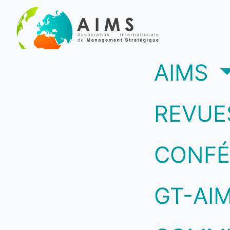
(c
AIMS
REVUE
CONFÉ
GT-AI