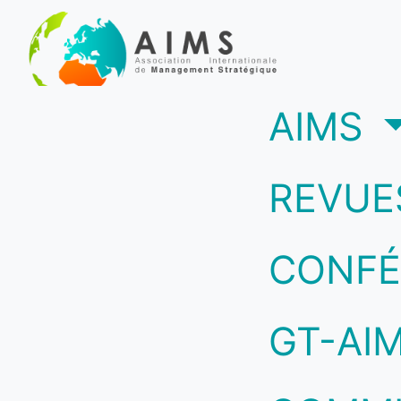
(c
AIMS
REVUE
CONFÉ
GT-AI