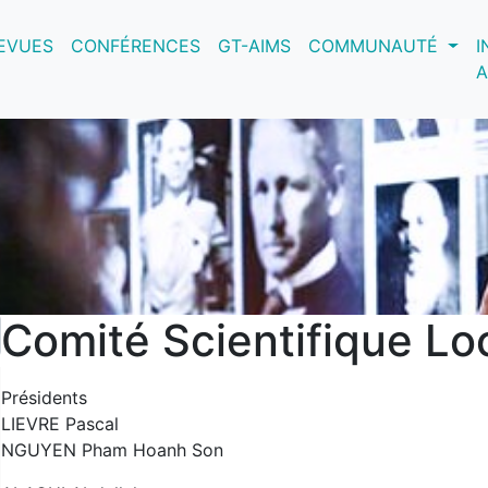
nt)
EVUES
CONFÉRENCES
GT-AIMS
COMMUNAUTÉ
I
A
Comité Scientifique Lo
Présidents
LIEVRE Pascal
NGUYEN Pham Hoanh Son