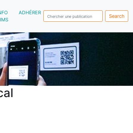
NFO
ADHÉRER
Search
IMS
cal