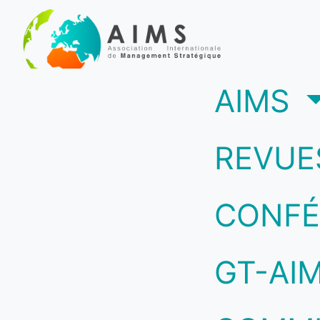
(c
AIMS
REVUE
CONFÉ
GT-AI