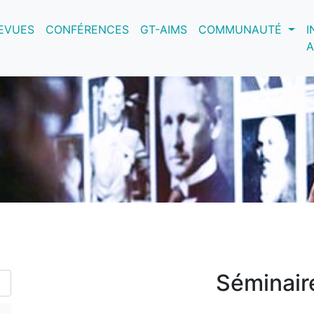
nt)
EVUES
CONFÉRENCES
GT-AIMS
COMMUNAUTÉ
I
A
Séminair