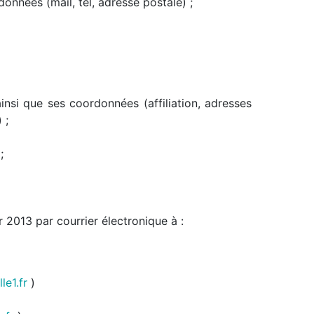
onnées (mail, tel, adresse postale) ;
ainsi que ses coordonnées (affiliation, adresses
 ;
;
 2013 par courrier électronique à :
le1.fr
)