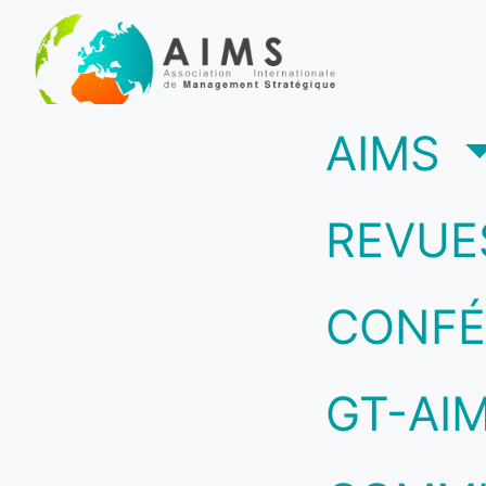
(c
AIMS
REVUE
CONFÉ
GT-AI